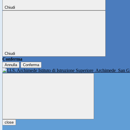
Chiudi
Chiudi
Conferma
Annulla
Conferma
Istituto di Istruzione Superiore
Archimede
San Gi
close