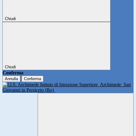
Chiudi
Chiudi
Conferma
Annulla
Conferma
Istituto di Istruzione Superiore
Archimede
San
Giovanni in Persiceto (Bo)