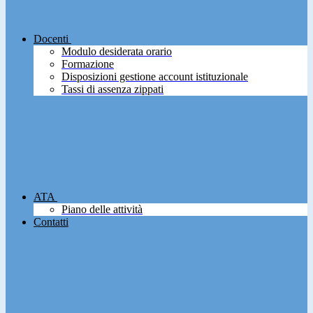
Docenti
Modulo desiderata orario
Formazione
Disposizioni gestione account istituzionale
Tassi di assenza zippati
ATA
Piano delle attività
Contatti