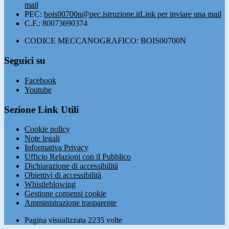
mail
PEC:
bois00700n@pec.istruzione.it
Link per inviare una mail
C.F.: 80073690374
CODICE MECCANOGRAFICO: BOIS00700N
Seguici su
Facebook
Youtube
Sezione Link Utili
Cookie policy
Note legali
Informativa Privacy
Ufficio Relazioni con il Pubblico
Dichiarazione di accessibilità
Obiettivi di accessibilità
Whistleblowing
Gestione consensi cookie
Amministrazione trasparente
Pagina visualizzata
2235
volte