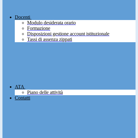
Docenti
Modulo desiderata orario
Formazione
Disposizioni gestione account istituzionale
Tassi di assenza zippati
ATA
Piano delle attività
Contatti