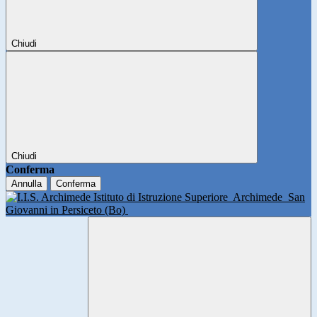
Chiudi
Chiudi
Conferma
Annulla
Conferma
Istituto di Istruzione Superiore
Archimede
San
Giovanni in Persiceto (Bo)