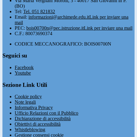
Via Maria Vergnani Moroni, 3 - 40017 San Giovanni in P.
(BO)
Tel:
Tel. 051 821832
Email:
informazioni@archimede.edu.it
Link per inviare una
mail
PEC:
bois00700n@pec.istruzione.it
Link per inviare una mail
C.F.: 80073690374
CODICE MECCANOGRAFICO: BOIS00700N
Seguici su
Facebook
Youtube
Sezione Link Utili
Cookie policy
Note legali
Informativa Privacy
Ufficio Relazioni con il Pubblico
Dichiarazione di accessibilità
Obiettivi di accessibilità
Whistleblowing
Gestione consensi cookie