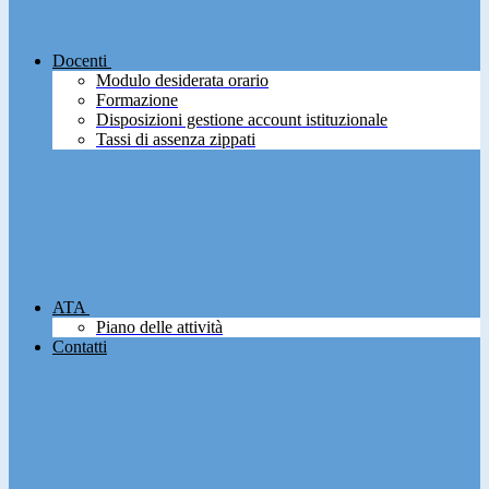
Docenti
Modulo desiderata orario
Formazione
Disposizioni gestione account istituzionale
Tassi di assenza zippati
ATA
Piano delle attività
Contatti