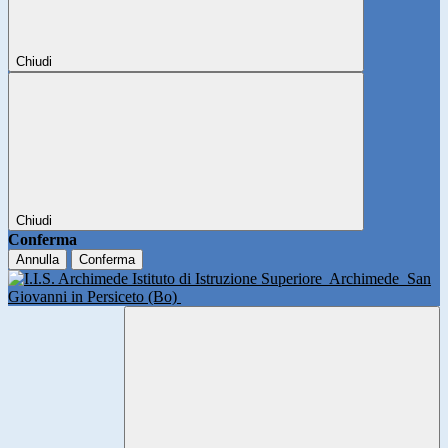
Chiudi
Chiudi
Conferma
Annulla
Conferma
Istituto di Istruzione Superiore
Archimede
San
Giovanni in Persiceto (Bo)