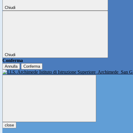
Chiudi
Chiudi
Conferma
Annulla
Conferma
Istituto di Istruzione Superiore
Archimede
San Gi
close