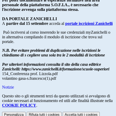
Per poter documentare le esperienze formative nell'area
personale della piattaforma S.O.F.I.A., è necessario che
l'iscrizione avvenga sulla piattaforma stessa.
DA PORTALE
ZANICHELLI
A
partire dal 15 settembre
acceda al
portale iscrizioni
Zanichelli
Può iscriversi al corso inserendo le sue credenziali myZanichelli o
in alternativa compilando il modulo di iscrizione che trova sul
portale.
N.B. Per evitare problemi di duplicazione nelle iscrizioni le
chiediamo di s cegliere una sola tra le 2 modalità di iscrizione
Per ulteriori informazioni consulta il sito della casa editrice
Zanichelli: https://www.zanichelli.it/formazione/scuole-superiori
154_Conferenza prof. Lizzola.pdf
volantino gasa-s.francesco(1).pdf
Notizie
Questo sito o gli strumenti terzi da questo utilizzati si avvalgono di
cookie necessari al funzionamento ed utili alle finalità illustrate nella
COOKIE POLICY
.
Personalizza
Rifiuta tutti
i cookies
Accetta tutti
i cookies