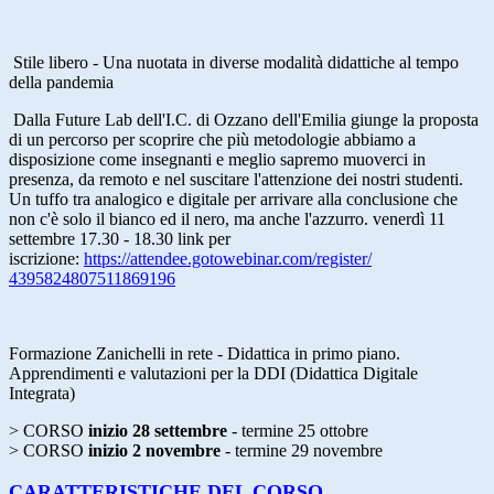
Stile libero - Una nuotata in diverse modalità didattiche al tempo
della pandemia
Dalla Future Lab dell'I.C. di Ozzano dell'Emilia giunge la proposta
di un percorso per scoprire che più metodologie abbiamo a
disposizione come insegnanti e meglio sapremo muoverci in
presenza, da remoto e nel suscitare l'attenzione dei nostri studenti.
Un tuffo tra analogico e digitale per arrivare alla conclusione che
non c'è solo il bianco ed il nero, ma anche l'azzurro. venerdì 11
settembre 17.30 - 18.30 link per
iscrizione:
https://attendee.gotowebinar.
com/register/
4395824807511869196
Formazione
Zanichelli
in rete - Didattica in primo piano.
Apprendimenti e valutazioni per la DDI (Didattica Digitale
Integrata)
> CORSO
inizio 28 settembre
- termine 25 ottobre
> CORSO
inizio 2 novembre
- termine 29 novembre
CARATTERISTICHE DEL CORSO