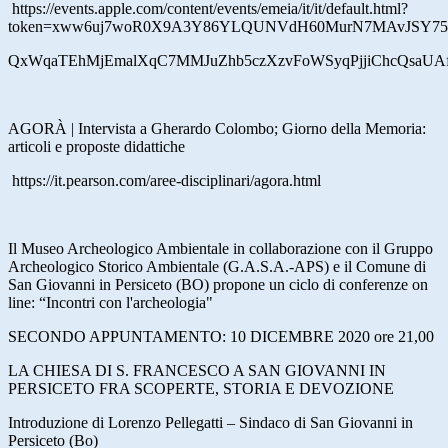
https://events.apple.com/content/events/emeia/it/it/default.html?
token=xww6uj7woR0X9A3Y86YLQUNVdH60MurN7MAvJSY75
QxWqaTEhMjEmalXqC7MMJuZhb5czXzvFoWSyqPjjiChcQsaUAf
AGORÀ | Intervista a Gherardo Colombo; Giorno della Memoria:
articoli e proposte didattiche
https://it.pearson.com/aree-disciplinari/agora.html
Il Museo Archeologico Ambientale in collaborazione con il Gruppo
Archeologico Storico Ambientale (G.A.S.A.-APS) e il Comune di
San Giovanni in Persiceto (BO) propone un ciclo di conferenze on
line: “Incontri con l'archeologia"
SECONDO APPUNTAMENTO: 10 DICEMBRE 2020 ore 21,00
LA CHIESA DI S. FRANCESCO A SAN GIOVANNI IN
PERSICETO FRA SCOPERTE, STORIA E DEVOZIONE
Introduzione di Lorenzo Pellegatti – Sindaco di San Giovanni in
Persiceto (Bo)