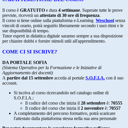
Il corso è
GRATUITO
e dura
4 settimane
. Superate tutte le prove
previste, riceverà un
attestato di 30 ore di frequenza
.
Il corso si tiene online sulla piattaforma e-Learning
Weschool
senza
vincoli di orario, potrà seguirlo liberamente secondo i suoi ritmi e le
sue disponibilità di tempo.
Tutor esperti in didattica digitale saranno sempre a sua disposizione
per chiarire dubbi e fornire stimoli utili all'apprendimento.
COME CI SI ISCRIVE?
DA PORTALE SOFIA
(Sistema Operativo per la Formazione e le Iniziative di
Aggiornamento dei docenti)
A
partire dal 15 settembre
acceda al portale
S.O.F.I.A.
con il suo
account.
Si iscriva al corso ricercandolo nel catalogo online di
S.O.F.I.A.:
Il codice del corso che inizia il
28 settembre
è:
70555
Il codice del corso che inizia il
2 novembre
è:
70557
A completamento del percorso formativo, potrà scaricare
l'attestato dalla piattaforma stessa nella sua area personale