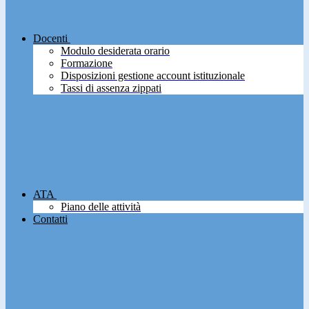
Docenti
Modulo desiderata orario
Formazione
Disposizioni gestione account istituzionale
Tassi di assenza zippati
ATA
Piano delle attività
Contatti