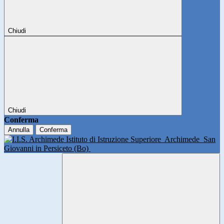
Chiudi
Chiudi
Conferma
Annulla
Conferma
Istituto di Istruzione Superiore
Archimede
San
Giovanni in Persiceto (Bo)