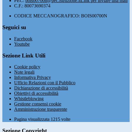
PEC:
bois00700n@pec.istruzione.it
Link per inviare una mail
C.F.: 80073690374
CODICE MECCANOGRAFICO: BOIS00700N
Seguici su
Facebook
Youtube
Sezione Link Utili
Cookie policy
Note legali
Informativa Privacy
Ufficio Relazioni con il Pubblico
Dichiarazione di accessibilità
Obiettivi di accessibilità
Whistleblowing
Gestione consensi cookie
Amministrazione trasparente
Pagina visualizzata
1215
volte
Sezione Copyright