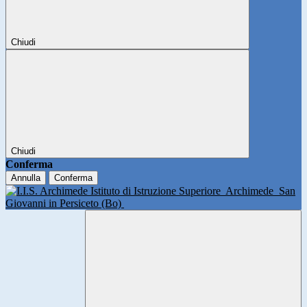
Chiudi
Chiudi
Conferma
Annulla
Conferma
Istituto di Istruzione Superiore
Archimede
San
Giovanni in Persiceto (Bo)