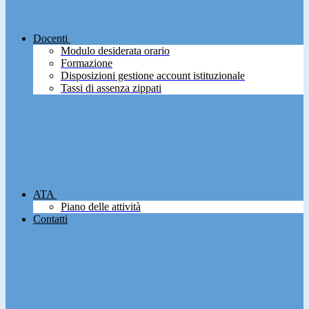
Docenti
Modulo desiderata orario
Formazione
Disposizioni gestione account istituzionale
Tassi di assenza zippati
ATA
Piano delle attività
Contatti