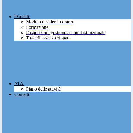
Docenti
Modulo desiderata orario
Formazione
Disposizioni gestione account istituzionale
Tassi di assenza zippati
ATA
Piano delle attività
Contatti