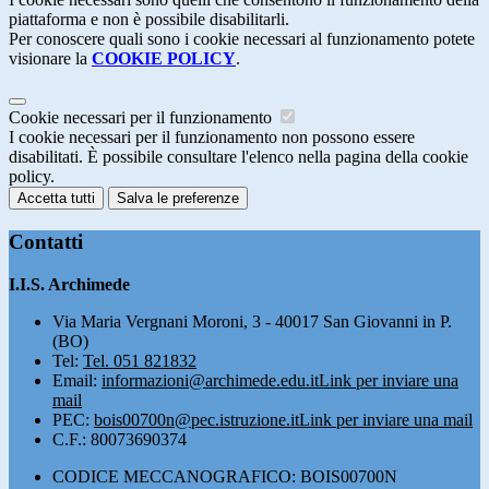
piattaforma e non è possibile disabilitarli.
Per conoscere quali sono i cookie necessari al funzionamento potete
visionare la
COOKIE POLICY
.
Cookie necessari per il funzionamento
I cookie necessari per il funzionamento non possono essere
disabilitati. È possibile consultare l'elenco nella pagina della cookie
policy.
Accetta tutti
Salva le preferenze
Contatti
I.I.S. Archimede
Via Maria Vergnani Moroni, 3 - 40017 San Giovanni in P.
(BO)
Tel:
Tel. 051 821832
Email:
informazioni@archimede.edu.it
Link per inviare una
mail
PEC:
bois00700n@pec.istruzione.it
Link per inviare una mail
C.F.: 80073690374
CODICE MECCANOGRAFICO: BOIS00700N