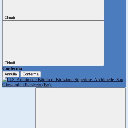
Chiudi
Chiudi
Conferma
Annulla
Conferma
Istituto di Istruzione Superiore
Archimede
San
Giovanni in Persiceto (Bo)