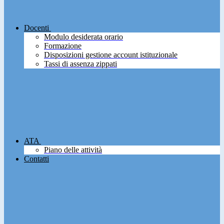
Docenti
Modulo desiderata orario
Formazione
Disposizioni gestione account istituzionale
Tassi di assenza zippati
ATA
Piano delle attività
Contatti