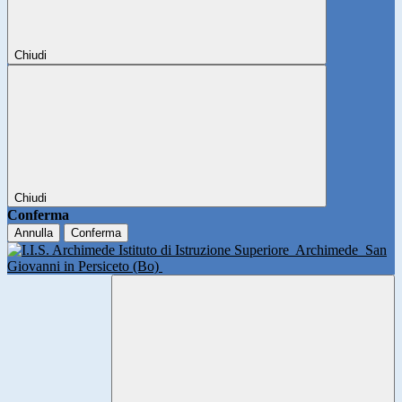
Chiudi
Chiudi
Conferma
Annulla
Conferma
Istituto di Istruzione Superiore
Archimede
San
Giovanni in Persiceto (Bo)