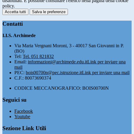
disabilitati. È possibile consultare l'elenco nella pagina della cookie
policy.
Accetta tutti
Salva le preferenze
Contatti
I.I.S. Archimede
Via Maria Vergnani Moroni, 3 - 40017 San Giovanni in P.
(BO)
Tel:
Tel. 051 821832
Email:
informazioni@archimede.edu.it
Link per inviare una
mail
PEC:
bois00700n@pec.istruzione.it
Link per inviare una mail
C.F.: 80073690374
CODICE MECCANOGRAFICO: BOIS00700N
Seguici su
Facebook
Youtube
Sezione Link Utili