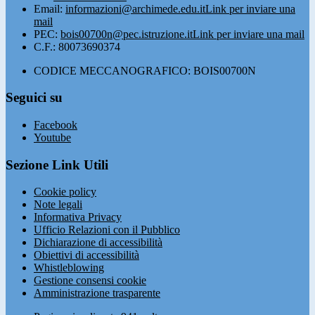
Email:
informazioni@archimede.edu.it
Link per inviare una
mail
PEC:
bois00700n@pec.istruzione.it
Link per inviare una mail
C.F.: 80073690374
CODICE MECCANOGRAFICO: BOIS00700N
Seguici su
Facebook
Youtube
Sezione Link Utili
Cookie policy
Note legali
Informativa Privacy
Ufficio Relazioni con il Pubblico
Dichiarazione di accessibilità
Obiettivi di accessibilità
Whistleblowing
Gestione consensi cookie
Amministrazione trasparente