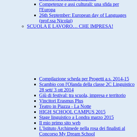
Competenze e assi culturali: una sfida per
l'Europa
26th September: European day of Languages
(prof.ssa Nicolai)
SCUOLA E LAVORO… CHE IMPRESA!
Compilazione scheda per Progetti a.s. 2014-15
Scambio con l'Olanda della classe 2C Linguistico
28 sett/ 3 ott 2014
Giù di festival: tra scuola, impresa e territorio
Vincitori Erasmus Plus
Teatro in Piazza - La Notte
HIGH SCHOOL CAMPUS 2015
Stage linguistico a Londra marzo 2015
Il mio primo sito web
L'Istituto Archimede nella rosa dei finalisti al
Concorso My Dream School