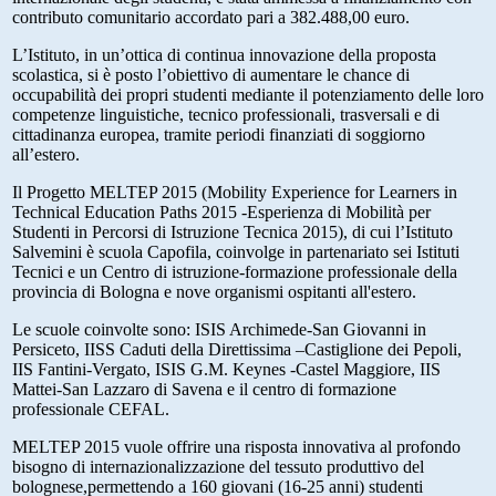
contributo comunitario accordato pari a 382.488,00 euro.
L’Istituto, in un’ottica di continua innovazione della proposta
scolastica, si è posto l’obiettivo di aumentare le chance di
occupabilità dei propri studenti mediante il potenziamento delle loro
competenze linguistiche, tecnico professionali, trasversali e di
cittadinanza europea, tramite periodi finanziati di soggiorno
all’estero.
Il Progetto MELTEP 2015 (Mobility Experience for Learners in
Technical Education Paths 2015 -Esperienza di Mobilità per
Studenti in Percorsi di Istruzione Tecnica 2015), di cui l’Istituto
Salvemini è scuola Capofila, coinvolge in partenariato sei Istituti
Tecnici e un Centro di istruzione-formazione professionale della
provincia di Bologna e nove organismi ospitanti all'estero.
Le scuole coinvolte sono: ISIS Archimede-San Giovanni in
Persiceto, IISS Caduti della Direttissima –Castiglione dei Pepoli,
IIS Fantini-Vergato, ISIS G.M. Keynes -Castel Maggiore, IIS
Mattei-San Lazzaro di Savena e il centro di formazione
professionale CEFAL.
MELTEP 2015 vuole offrire una risposta innovativa al profondo
bisogno di internazionalizzazione del tessuto produttivo del
bolognese,permettendo a 160 giovani (16-25 anni) studenti