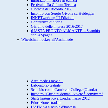
Infiltrazioni mafiose in edilizia
Festival della Cultura Tecnica
Giornata del Ricordo 2017
Incontro con Sergio Givone su Heidegger
INNETworking III Edizione
Conferenza di Storia
Giardino delle imprese 2016/2017
¡HASTA PRONTO ALICANTE! - Scambio
con la Spagna
Wheelchair hockey all'Archimede
Archimede's movie...
Laboratorio teatrale
Scambio con il Cambreur College (Olanda)
Incontro "Cittadini domani: vivere è convivere"
Stage linguistico a Londra marzo 2012
Educazione stradale
L'AFM va a scuola d'impresa