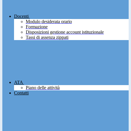
Docenti
Modulo desiderata orario
Formazione
Disposizioni gestione account istituzionale
Tassi di assenza zippati
ATA
Piano delle attività
Contatti