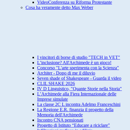
VideoConferenza su Riforma Protestante
Cosa ha veramente detto Max Weber
I vincitori di borse di studio "TECH in VET"
L’inclusione? All'Archimede è un gioco!
Concorso "L'arte sperimenta con la Scienza"
Architer - Dopo di me il diluvio
Seven shade of Shakespeare - Guarda il video
CLIL SHAKE 2026
IV D Linguistico, "Quante Storie nella Storia"
L’Archimede alla Fiera Internazionale delle
Imprese simulate
La classe 2C L incontra Adelmo Franceschini
La Regione E.R. finanzia il progetto della
Memoria dell'Archimede
Incontro CNA pensionati
Progetto di Istituto “Educare a riciclare"