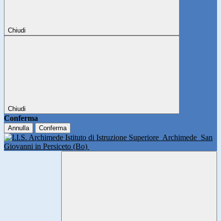
Chiudi
Chiudi
Conferma
Annulla
Conferma
Istituto di Istruzione Superiore
Archimede
San
Giovanni in Persiceto (Bo)