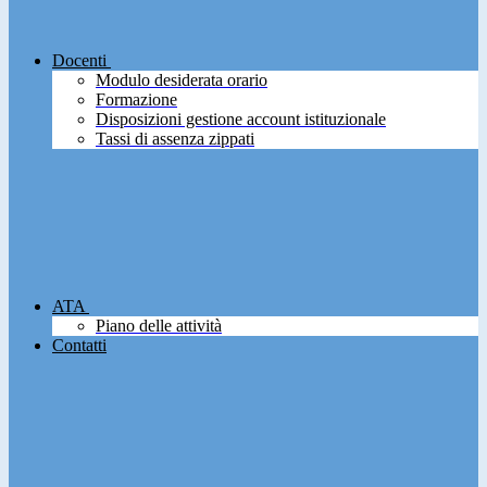
Docenti
Modulo desiderata orario
Formazione
Disposizioni gestione account istituzionale
Tassi di assenza zippati
ATA
Piano delle attività
Contatti