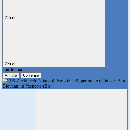
Chiudi
Chiudi
Conferma
Annulla
Conferma
Istituto di Istruzione Superiore
Archimede
San
Giovanni in Persiceto (Bo)