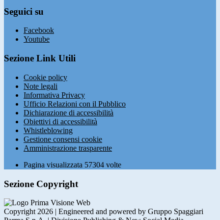
Seguici su
Facebook
Youtube
Sezione Link Utili
Cookie policy
Note legali
Informativa Privacy
Ufficio Relazioni con il Pubblico
Dichiarazione di accessibilità
Obiettivi di accessibilità
Whistleblowing
Gestione consensi cookie
Amministrazione trasparente
Pagina visualizzata
57304
volte
Sezione Copyright
Copyright 2026 | Engineered and powered by Gruppo Spaggiari