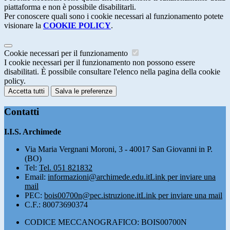
piattaforma e non è possibile disabilitarli.
Per conoscere quali sono i cookie necessari al funzionamento potete
visionare la
COOKIE POLICY
.
Cookie necessari per il funzionamento
I cookie necessari per il funzionamento non possono essere
disabilitati. È possibile consultare l'elenco nella pagina della cookie
policy.
Accetta tutti
Salva le preferenze
Contatti
I.I.S. Archimede
Via Maria Vergnani Moroni, 3 - 40017 San Giovanni in P.
(BO)
Tel:
Tel. 051 821832
Email:
informazioni@archimede.edu.it
Link per inviare una
mail
PEC:
bois00700n@pec.istruzione.it
Link per inviare una mail
C.F.: 80073690374
CODICE MECCANOGRAFICO: BOIS00700N