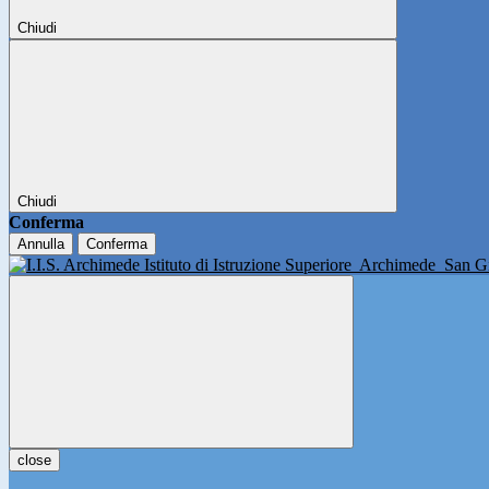
Chiudi
Chiudi
Conferma
Annulla
Conferma
Istituto di Istruzione Superiore
Archimede
San Gi
close