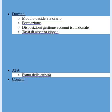
Docenti
Modulo desiderata orario
Formazione
Disposizioni gestione account istituzionale
Tassi di assenza zippati
ATA
Piano delle attività
Contatti