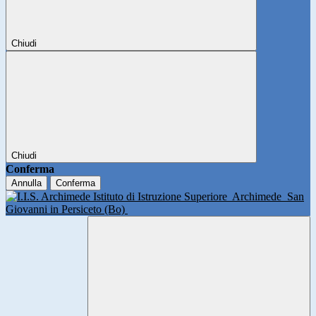
Chiudi
Chiudi
Conferma
Annulla
Conferma
Istituto di Istruzione Superiore
Archimede
San
Giovanni in Persiceto (Bo)