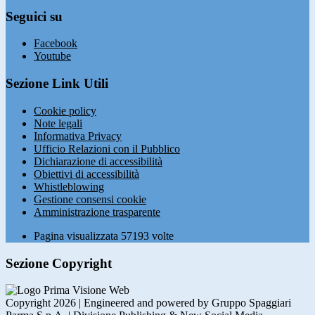
Seguici su
Facebook
Youtube
Sezione Link Utili
Cookie policy
Note legali
Informativa Privacy
Ufficio Relazioni con il Pubblico
Dichiarazione di accessibilità
Obiettivi di accessibilità
Whistleblowing
Gestione consensi cookie
Amministrazione trasparente
Pagina visualizzata
57193
volte
Sezione Copyright
Copyright 2026 | Engineered and powered by Gruppo Spaggiari