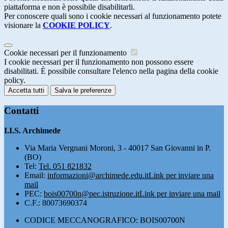
piattaforma e non è possibile disabilitarli.
Per conoscere quali sono i cookie necessari al funzionamento potete
visionare la
COOKIE POLICY
.
Cookie necessari per il funzionamento
I cookie necessari per il funzionamento non possono essere
disabilitati. È possibile consultare l'elenco nella pagina della cookie
policy.
Accetta tutti
Salva le preferenze
Contatti
I.I.S. Archimede
Via Maria Vergnani Moroni, 3 - 40017 San Giovanni in P.
(BO)
Tel:
Tel. 051 821832
Email:
informazioni@archimede.edu.it
Link per inviare una
mail
PEC:
bois00700n@pec.istruzione.it
Link per inviare una mail
C.F.: 80073690374
CODICE MECCANOGRAFICO: BOIS00700N