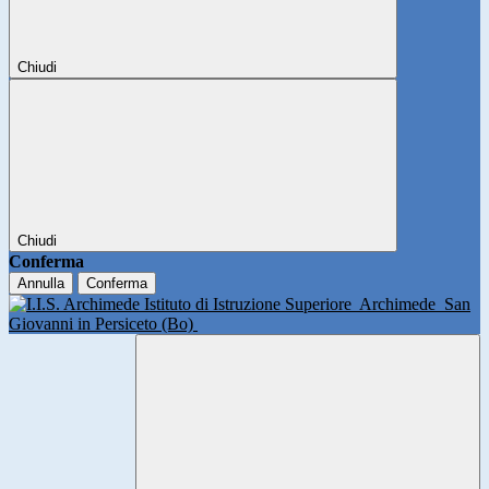
Chiudi
Chiudi
Conferma
Annulla
Conferma
Istituto di Istruzione Superiore
Archimede
San
Giovanni in Persiceto (Bo)