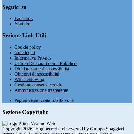
Seguici su
Facebook
Youtube
Sezione Link Utili
Cookie policy
Note legali
Informativa Privacy
Ufficio Relazioni con il Pubblico
Dichiarazione di accessibilità
Obiettivi di accessibilità
Whistleblowing
Gestione consensi cookie
Amministrazione trasparente
Pagina visualizzata
57282
volte
Sezione Copyright
Copyright 2026 | Engineered and powered by Gruppo Spaggiari