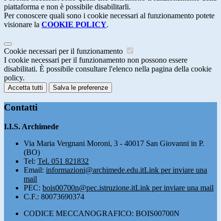
piattaforma e non è possibile disabilitarli.
Per conoscere quali sono i cookie necessari al funzionamento potete
visionare la
COOKIE POLICY
.
Cookie necessari per il funzionamento
I cookie necessari per il funzionamento non possono essere
disabilitati. È possibile consultare l'elenco nella pagina della cookie
policy.
Accetta tutti
Salva le preferenze
Contatti
I.I.S. Archimede
Via Maria Vergnani Moroni, 3 - 40017 San Giovanni in P.
(BO)
Tel:
Tel. 051 821832
Email:
informazioni@archimede.edu.it
Link per inviare una
mail
PEC:
bois00700n@pec.istruzione.it
Link per inviare una mail
C.F.: 80073690374
CODICE MECCANOGRAFICO: BOIS00700N