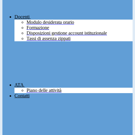
Docenti
Modulo desiderata orario
Formazione
Disposizioni gestione account istituzionale
Tassi di assenza zippati
ATA
Piano delle attività
Contatti