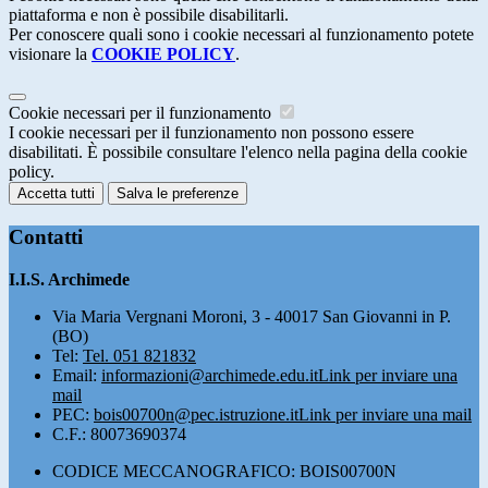
piattaforma e non è possibile disabilitarli.
Per conoscere quali sono i cookie necessari al funzionamento potete
visionare la
COOKIE POLICY
.
Cookie necessari per il funzionamento
I cookie necessari per il funzionamento non possono essere
disabilitati. È possibile consultare l'elenco nella pagina della cookie
policy.
Accetta tutti
Salva le preferenze
Contatti
I.I.S. Archimede
Via Maria Vergnani Moroni, 3 - 40017 San Giovanni in P.
(BO)
Tel:
Tel. 051 821832
Email:
informazioni@archimede.edu.it
Link per inviare una
mail
PEC:
bois00700n@pec.istruzione.it
Link per inviare una mail
C.F.: 80073690374
CODICE MECCANOGRAFICO: BOIS00700N