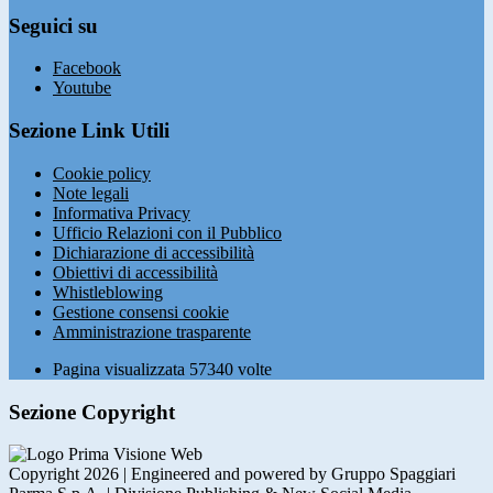
Seguici su
Facebook
Youtube
Sezione Link Utili
Cookie policy
Note legali
Informativa Privacy
Ufficio Relazioni con il Pubblico
Dichiarazione di accessibilità
Obiettivi di accessibilità
Whistleblowing
Gestione consensi cookie
Amministrazione trasparente
Pagina visualizzata
57340
volte
Sezione Copyright
Copyright 2026 | Engineered and powered by Gruppo Spaggiari