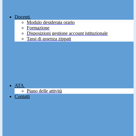
Docenti
Modulo desiderata orario
Formazione
Disposizioni gestione account istituzionale
Tassi di assenza zippati
ATA
Piano delle attività
Contatti