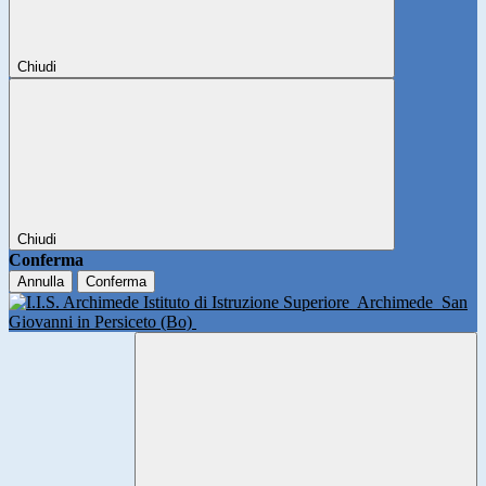
Chiudi
Chiudi
Conferma
Annulla
Conferma
Istituto di Istruzione Superiore
Archimede
San
Giovanni in Persiceto (Bo)