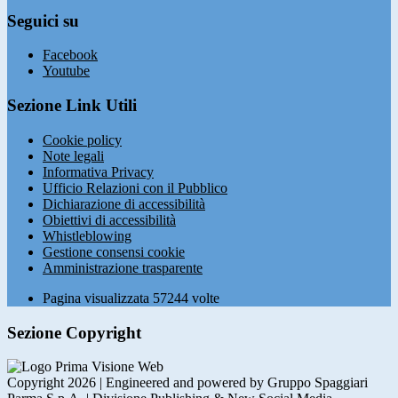
Seguici su
Facebook
Youtube
Sezione Link Utili
Cookie policy
Note legali
Informativa Privacy
Ufficio Relazioni con il Pubblico
Dichiarazione di accessibilità
Obiettivi di accessibilità
Whistleblowing
Gestione consensi cookie
Amministrazione trasparente
Pagina visualizzata
57244
volte
Sezione Copyright
Copyright 2026 | Engineered and powered by Gruppo Spaggiari