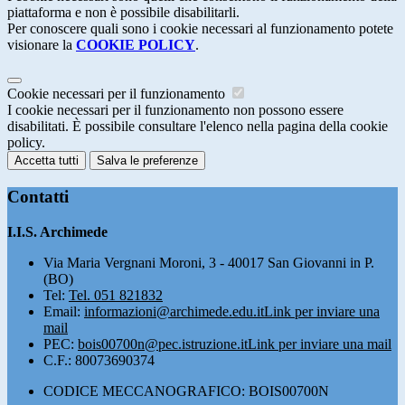
piattaforma e non è possibile disabilitarli.
Per conoscere quali sono i cookie necessari al funzionamento potete
visionare la
COOKIE POLICY
.
Cookie necessari per il funzionamento
I cookie necessari per il funzionamento non possono essere
disabilitati. È possibile consultare l'elenco nella pagina della cookie
policy.
Accetta tutti
Salva le preferenze
Contatti
I.I.S. Archimede
Via Maria Vergnani Moroni, 3 - 40017 San Giovanni in P.
(BO)
Tel:
Tel. 051 821832
Email:
informazioni@archimede.edu.it
Link per inviare una
mail
PEC:
bois00700n@pec.istruzione.it
Link per inviare una mail
C.F.: 80073690374
CODICE MECCANOGRAFICO: BOIS00700N