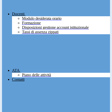
Docenti
Modulo desiderata orario
Formazione
Disposizioni gestione account istituzionale
Tassi di assenza zippati
ATA
Piano delle attività
Contatti