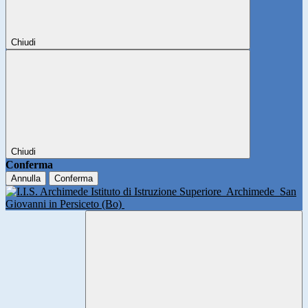
Chiudi
Chiudi
Conferma
Annulla
Conferma
Istituto di Istruzione Superiore
Archimede
San
Giovanni in Persiceto (Bo)