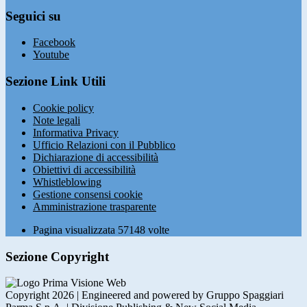
Seguici su
Facebook
Youtube
Sezione Link Utili
Cookie policy
Note legali
Informativa Privacy
Ufficio Relazioni con il Pubblico
Dichiarazione di accessibilità
Obiettivi di accessibilità
Whistleblowing
Gestione consensi cookie
Amministrazione trasparente
Pagina visualizzata
57148
volte
Sezione Copyright
Copyright 2026 | Engineered and powered by Gruppo Spaggiari