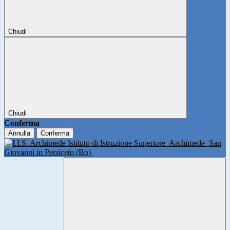
Chiudi
Chiudi
Conferma
Annulla
Conferma
Istituto di Istruzione Superiore
Archimede
San
Giovanni in Persiceto (Bo)