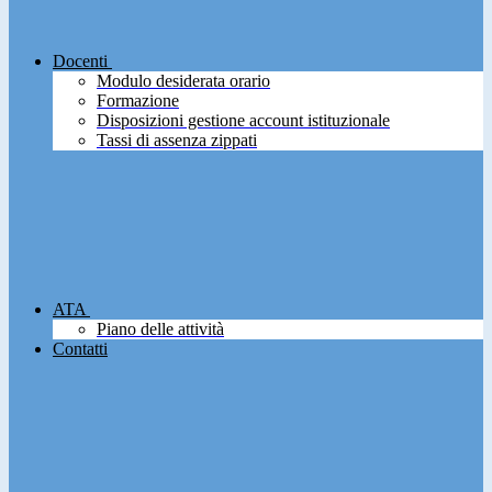
Docenti
Modulo desiderata orario
Formazione
Disposizioni gestione account istituzionale
Tassi di assenza zippati
ATA
Piano delle attività
Contatti