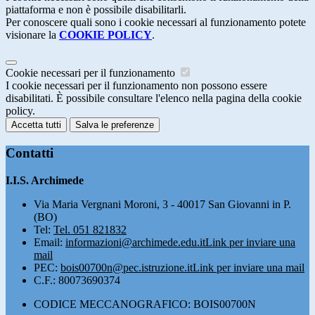
piattaforma e non è possibile disabilitarli.
Per conoscere quali sono i cookie necessari al funzionamento potete
visionare la
COOKIE POLICY
.
Cookie necessari per il funzionamento
I cookie necessari per il funzionamento non possono essere
disabilitati. È possibile consultare l'elenco nella pagina della cookie
policy.
Accetta tutti
Salva le preferenze
Contatti
I.I.S. Archimede
Via Maria Vergnani Moroni, 3 - 40017 San Giovanni in P.
(BO)
Tel:
Tel. 051 821832
Email:
informazioni@archimede.edu.it
Link per inviare una
mail
PEC:
bois00700n@pec.istruzione.it
Link per inviare una mail
C.F.: 80073690374
CODICE MECCANOGRAFICO: BOIS00700N