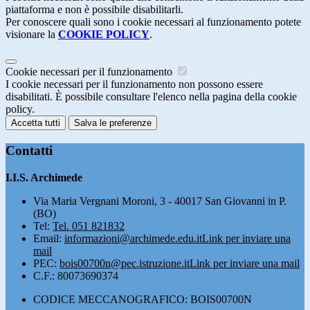
piattaforma e non è possibile disabilitarli.
Per conoscere quali sono i cookie necessari al funzionamento potete
visionare la
COOKIE POLICY
.
Cookie necessari per il funzionamento
I cookie necessari per il funzionamento non possono essere
disabilitati. È possibile consultare l'elenco nella pagina della cookie
policy.
Accetta tutti
Salva le preferenze
Contatti
I.I.S. Archimede
Via Maria Vergnani Moroni, 3 - 40017 San Giovanni in P.
(BO)
Tel:
Tel. 051 821832
Email:
informazioni@archimede.edu.it
Link per inviare una
mail
PEC:
bois00700n@pec.istruzione.it
Link per inviare una mail
C.F.: 80073690374
CODICE MECCANOGRAFICO: BOIS00700N