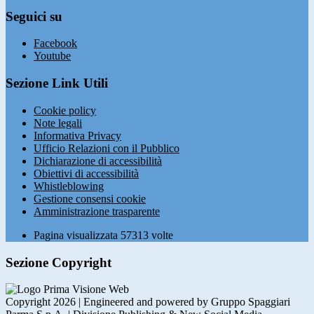
Seguici su
Facebook
Youtube
Sezione Link Utili
Cookie policy
Note legali
Informativa Privacy
Ufficio Relazioni con il Pubblico
Dichiarazione di accessibilità
Obiettivi di accessibilità
Whistleblowing
Gestione consensi cookie
Amministrazione trasparente
Pagina visualizzata
57313
volte
Sezione Copyright
Copyright 2026 | Engineered and powered by Gruppo Spaggiari