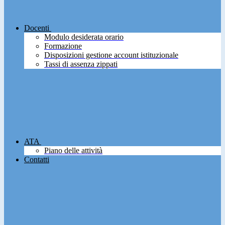
Docenti
Modulo desiderata orario
Formazione
Disposizioni gestione account istituzionale
Tassi di assenza zippati
ATA
Piano delle attività
Contatti