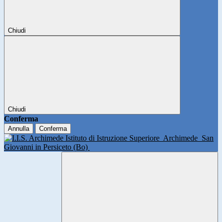
Chiudi
Chiudi
Conferma
Annulla
Conferma
Istituto di Istruzione Superiore
Archimede
San
Giovanni in Persiceto (Bo)