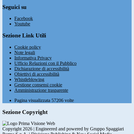
Seguici su
Facebook
Youtube
Sezione Link Utili
Cookie policy
Note legali
Informativa Privacy
Ufficio Relazioni con il Pubblico
Dichiarazione di accessibilità
Obiettivi di accessibilità
Whistleblowing
Gestione consensi cookie
Amministrazione trasparente
Pagina visualizzata
57206
volte
Sezione Copyright
Copyright 2026 | Engineered and powered by Gruppo Spaggiari