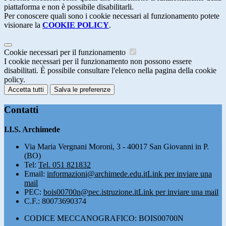
piattaforma e non è possibile disabilitarli.
Per conoscere quali sono i cookie necessari al funzionamento potete
visionare la
COOKIE POLICY
.
Cookie necessari per il funzionamento
I cookie necessari per il funzionamento non possono essere
disabilitati. È possibile consultare l'elenco nella pagina della cookie
policy.
Accetta tutti
Salva le preferenze
Contatti
I.I.S. Archimede
Via Maria Vergnani Moroni, 3 - 40017 San Giovanni in P.
(BO)
Tel:
Tel. 051 821832
Email:
informazioni@archimede.edu.it
Link per inviare una
mail
PEC:
bois00700n@pec.istruzione.it
Link per inviare una mail
C.F.: 80073690374
CODICE MECCANOGRAFICO: BOIS00700N