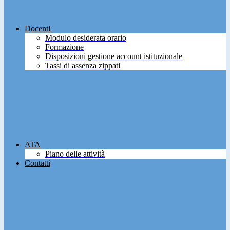
Docenti
Modulo desiderata orario
Formazione
Disposizioni gestione account istituzionale
Tassi di assenza zippati
ATA
Piano delle attività
Contatti