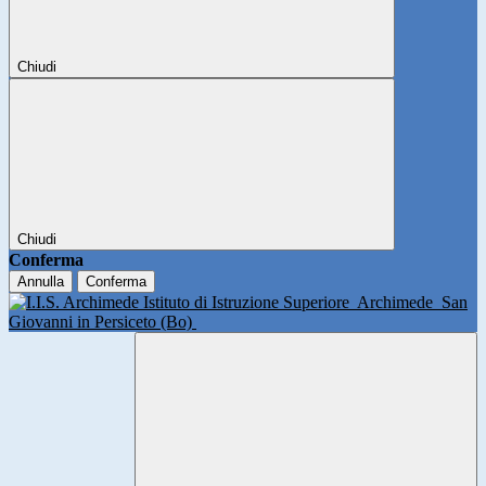
Chiudi
Chiudi
Conferma
Annulla
Conferma
Istituto di Istruzione Superiore
Archimede
San
Giovanni in Persiceto (Bo)