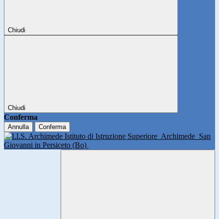
Chiudi
Chiudi
Conferma
Annulla
Conferma
Istituto di Istruzione Superiore
Archimede
San
Giovanni in Persiceto (Bo)