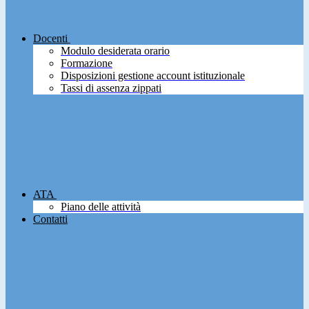
Docenti
Modulo desiderata orario
Formazione
Disposizioni gestione account istituzionale
Tassi di assenza zippati
ATA
Piano delle attività
Contatti