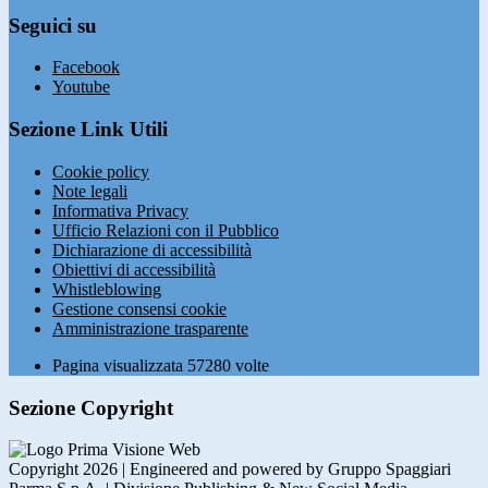
Seguici su
Facebook
Youtube
Sezione Link Utili
Cookie policy
Note legali
Informativa Privacy
Ufficio Relazioni con il Pubblico
Dichiarazione di accessibilità
Obiettivi di accessibilità
Whistleblowing
Gestione consensi cookie
Amministrazione trasparente
Pagina visualizzata
57280
volte
Sezione Copyright
Copyright 2026 | Engineered and powered by Gruppo Spaggiari