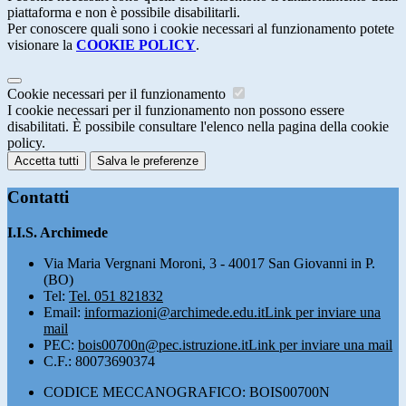
piattaforma e non è possibile disabilitarli.
Per conoscere quali sono i cookie necessari al funzionamento potete
visionare la
COOKIE POLICY
.
Cookie necessari per il funzionamento
I cookie necessari per il funzionamento non possono essere
disabilitati. È possibile consultare l'elenco nella pagina della cookie
policy.
Accetta tutti
Salva le preferenze
Contatti
I.I.S. Archimede
Via Maria Vergnani Moroni, 3 - 40017 San Giovanni in P.
(BO)
Tel:
Tel. 051 821832
Email:
informazioni@archimede.edu.it
Link per inviare una
mail
PEC:
bois00700n@pec.istruzione.it
Link per inviare una mail
C.F.: 80073690374
CODICE MECCANOGRAFICO: BOIS00700N