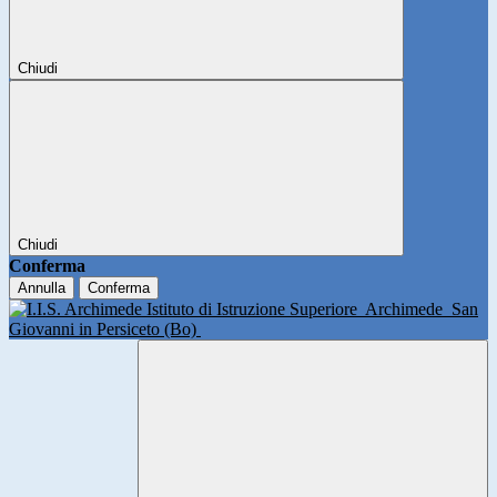
Chiudi
Chiudi
Conferma
Annulla
Conferma
Istituto di Istruzione Superiore
Archimede
San
Giovanni in Persiceto (Bo)