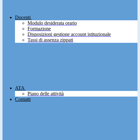
Docenti
Modulo desiderata orario
Formazione
Disposizioni gestione account istituzionale
Tassi di assenza zippati
ATA
Piano delle attività
Contatti