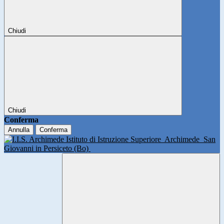
Chiudi
Chiudi
Conferma
Annulla
Conferma
Istituto di Istruzione Superiore
Archimede
San
Giovanni in Persiceto (Bo)