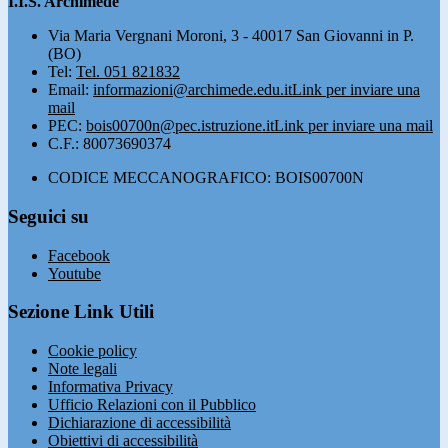
I.I.S. Archimede
Via Maria Vergnani Moroni, 3 - 40017 San Giovanni in P.
(BO)
Tel:
Tel. 051 821832
Email:
informazioni@archimede.edu.it
Link per inviare una
mail
PEC:
bois00700n@pec.istruzione.it
Link per inviare una mail
C.F.: 80073690374
CODICE MECCANOGRAFICO: BOIS00700N
Seguici su
Facebook
Youtube
Sezione Link Utili
Cookie policy
Note legali
Informativa Privacy
Ufficio Relazioni con il Pubblico
Dichiarazione di accessibilità
Obiettivi di accessibilità