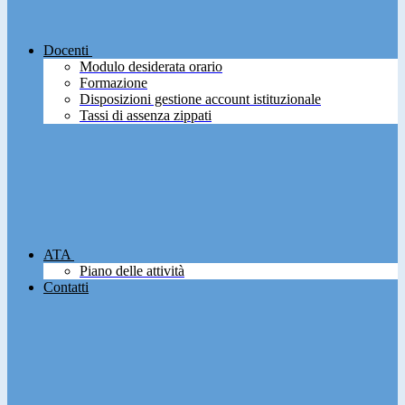
Docenti
Modulo desiderata orario
Formazione
Disposizioni gestione account istituzionale
Tassi di assenza zippati
ATA
Piano delle attività
Contatti