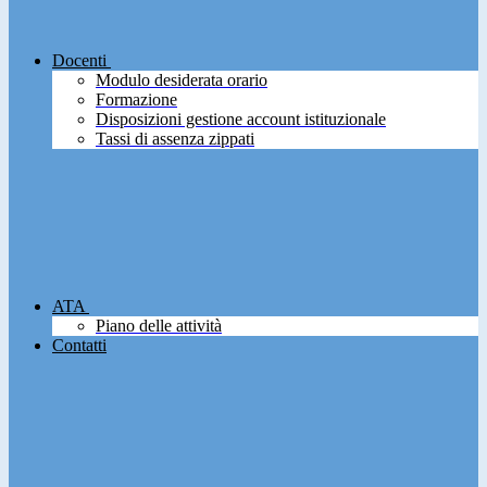
Docenti
Modulo desiderata orario
Formazione
Disposizioni gestione account istituzionale
Tassi di assenza zippati
ATA
Piano delle attività
Contatti