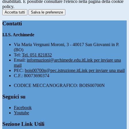
disabilitati. È possibile consultare l'elenco nella pagina della cookie
policy.
Accetta tutti
Salva le preferenze
Contatti
I.I.S. Archimede
Via Maria Vergnani Moroni, 3 - 40017 San Giovanni in P.
(BO)
Tel:
Tel. 051 821832
Email:
informazioni@archimede.edu.it
Link per inviare una
mail
PEC:
bois00700n@pec.istruzione.it
Link per inviare una mail
C.F.: 80073690374
CODICE MECCANOGRAFICO: BOIS00700N
Seguici su
Facebook
Youtube
Sezione Link Utili