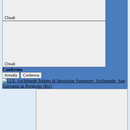
Chiudi
Chiudi
Conferma
Annulla
Conferma
Istituto di Istruzione Superiore
Archimede
San
Giovanni in Persiceto (Bo)