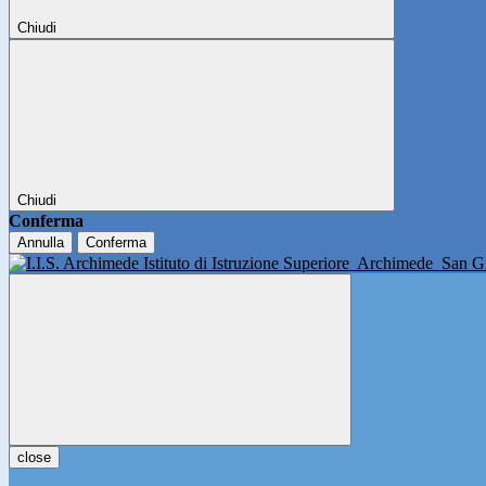
Chiudi
Chiudi
Conferma
Annulla
Conferma
Istituto di Istruzione Superiore
Archimede
San Gi
close