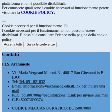
piattaforma e non è possibile disabilitarli.
Per conoscere quali sono i cookie necessari al funzionamento potete
visionare la
COOKIE POLICY
.
Cookie necessari per il funzionamento
I cookie necessari per il funzionamento non possono essere
disabilitati. È possibile consultare l'elenco nella pagina della cookie
policy.
Accetta tutti
Salva le preferenze
Contatti
I.I.S. Archimede
Via Maria Vergnani Moroni, 3 - 40017 San Giovanni in P.
(BO)
Tel:
Tel. 051 821832
Email:
informazioni@archimede.edu.it
Link per inviare una
mail
PEC:
bois00700n@pec.istruzione.it
Link per inviare una mail
C.F.: 80073690374
CODICE MECCANOGRAFICO: BOIS00700N