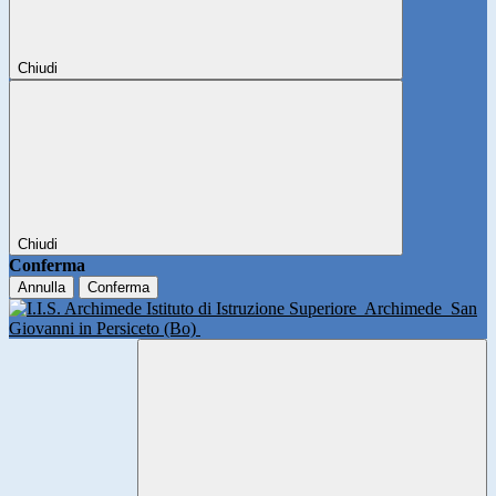
Chiudi
Chiudi
Conferma
Annulla
Conferma
Istituto di Istruzione Superiore
Archimede
San
Giovanni in Persiceto (Bo)