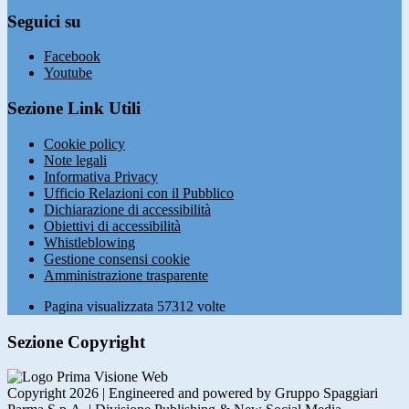
Seguici su
Facebook
Youtube
Sezione Link Utili
Cookie policy
Note legali
Informativa Privacy
Ufficio Relazioni con il Pubblico
Dichiarazione di accessibilità
Obiettivi di accessibilità
Whistleblowing
Gestione consensi cookie
Amministrazione trasparente
Pagina visualizzata
57312
volte
Sezione Copyright
Copyright 2026 | Engineered and powered by Gruppo Spaggiari