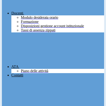
Docenti
Modulo desiderata orario
Formazione
Disposizioni gestione account istituzionale
Tassi di assenza zippati
ATA
Piano delle attività
Contatti