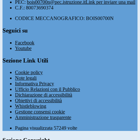
PEC:
bois00700n@pec.istruzione.it
Link per inviare una mail
C.F.: 80073690374
CODICE MECCANOGRAFICO: BOIS00700N
Seguici su
Facebook
Youtube
Sezione Link Utili
Cookie policy
Note legali
Informativa Privacy
Ufficio Relazioni con il Pubblico
Dichiarazione di accessibilità
Obiettivi di accessibilità
Whistleblowing
Gestione consensi cookie
Amministrazione trasparente
Pagina visualizzata
57249
volte