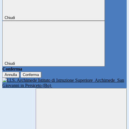
Chiudi
Chiudi
Conferma
Annulla
Conferma
Istituto di Istruzione Superiore
Archimede
San
Giovanni in Persiceto (Bo)