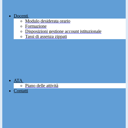
Docenti
Modulo desiderata orario
Formazione
Disposizioni gestione account istituzionale
Tassi di assenza zippati
ATA
Piano delle attività
Contatti