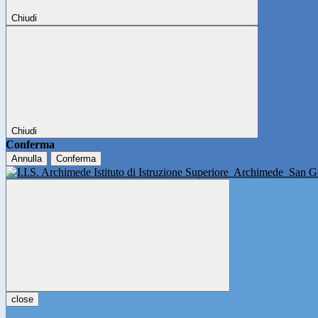
Chiudi
Chiudi
Conferma
Annulla
Conferma
Istituto di Istruzione Superiore
Archimede
San Gi
close