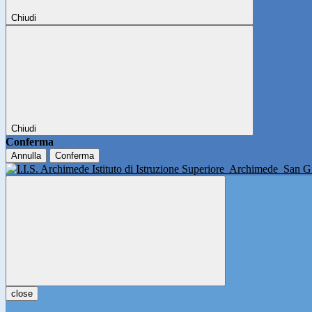
Chiudi
Chiudi
Conferma
Annulla
Conferma
Istituto di Istruzione Superiore
Archimede
San Gi
close