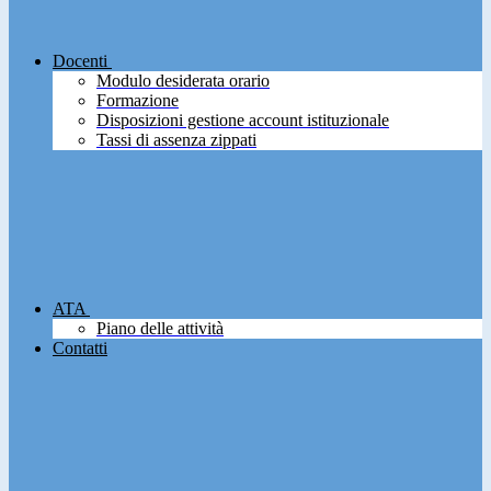
Docenti
Modulo desiderata orario
Formazione
Disposizioni gestione account istituzionale
Tassi di assenza zippati
ATA
Piano delle attività
Contatti