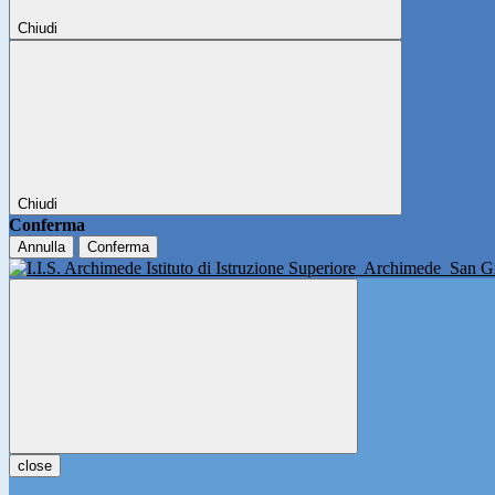
Chiudi
Chiudi
Conferma
Annulla
Conferma
Istituto di Istruzione Superiore
Archimede
San Gi
close