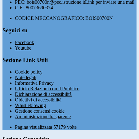
PEC:
bois00700n@pec.istruzione.it
Link per inviare una mail
C.F.: 80073690374
CODICE MECCANOGRAFICO: BOIS00700N
Seguici su
Facebook
Youtube
Sezione Link Utili
Cookie policy
Note legali
Informativa Privacy
Ufficio Relazioni con il Pubblico
Dichiarazione di accessibilità
Obiettivi di accessibilità
Whistleblowing
Gestione consensi cookie
Amministrazione trasparente
Pagina visualizzata
57179
volte