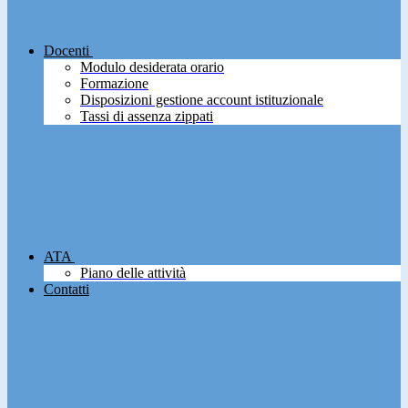
Docenti
Modulo desiderata orario
Formazione
Disposizioni gestione account istituzionale
Tassi di assenza zippati
ATA
Piano delle attività
Contatti