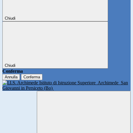
Chiudi
Chiudi
Conferma
Annulla
Conferma
Istituto di Istruzione Superiore
Archimede
San
Giovanni in Persiceto (Bo)