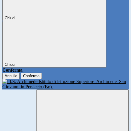
Chiudi
Chiudi
Conferma
Annulla
Conferma
Istituto di Istruzione Superiore
Archimede
San
Giovanni in Persiceto (Bo)