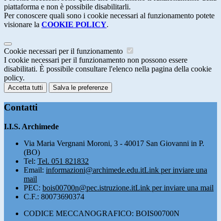
piattaforma e non è possibile disabilitarli.
Per conoscere quali sono i cookie necessari al funzionamento potete
visionare la
COOKIE POLICY
.
Cookie necessari per il funzionamento
I cookie necessari per il funzionamento non possono essere
disabilitati. È possibile consultare l'elenco nella pagina della cookie
policy.
Accetta tutti
Salva le preferenze
Contatti
I.I.S. Archimede
Via Maria Vergnani Moroni, 3 - 40017 San Giovanni in P.
(BO)
Tel:
Tel. 051 821832
Email:
informazioni@archimede.edu.it
Link per inviare una
mail
PEC:
bois00700n@pec.istruzione.it
Link per inviare una mail
C.F.: 80073690374
CODICE MECCANOGRAFICO: BOIS00700N