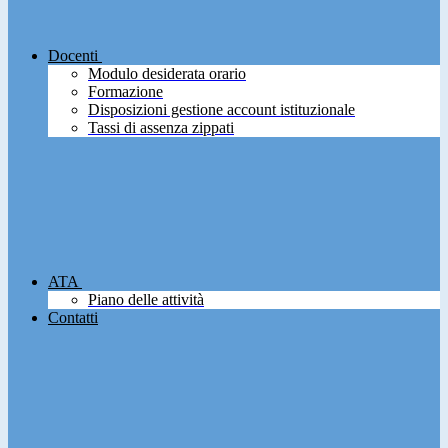
Docenti
Modulo desiderata orario
Formazione
Disposizioni gestione account istituzionale
Tassi di assenza zippati
ATA
Piano delle attività
Contatti