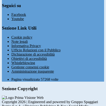
Seguici su
Facebook
Youtube
Sezione Link Utili
Cookie policy
Note legali
Informativa Privacy
Ufficio Relazioni con il Pubblico
Dichiarazione di accessibilità
Obiettivi di accessibilità
Whistleblowing
Gestione consensi cookie
Amministrazione trasparente
Pagina visualizzata
57268
volte
Sezione Copyright
Copyright 2026 | Engineered and powered by Gruppo Spaggiari