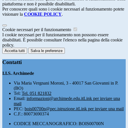
piattaforma e non è possibile disabilitarli.
Per conoscere quali sono i cookie necessari al funzionamento potete
visionare la
COOKIE POLICY
.
Cookie necessari per il funzionamento
I cookie necessari per il funzionamento non possono essere
disabilitati. È possibile consultare l'elenco nella pagina della cookie
policy.
Accetta tutti
Salva le preferenze
Contatti
I.I.S. Archimede
Via Maria Vergnani Moroni, 3 - 40017 San Giovanni in P.
(BO)
Tel:
Tel. 051 821832
Email:
informazioni@archimede.edu.it
Link per inviare una
mail
PEC:
bois00700n@pec.istruzione.it
Link per inviare una mail
C.F.: 80073690374
CODICE MECCANOGRAFICO: BOIS00700N