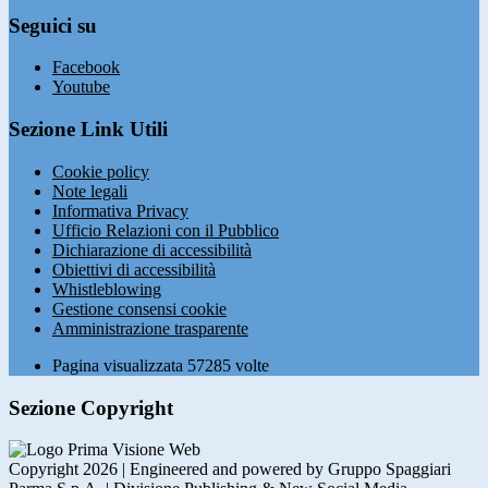
Seguici su
Facebook
Youtube
Sezione Link Utili
Cookie policy
Note legali
Informativa Privacy
Ufficio Relazioni con il Pubblico
Dichiarazione di accessibilità
Obiettivi di accessibilità
Whistleblowing
Gestione consensi cookie
Amministrazione trasparente
Pagina visualizzata
57285
volte
Sezione Copyright
Copyright 2026 | Engineered and powered by Gruppo Spaggiari