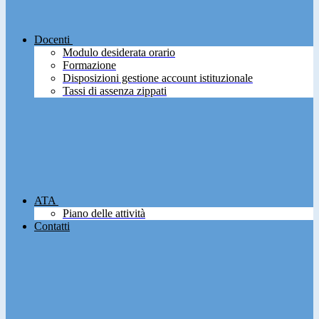
Docenti
Modulo desiderata orario
Formazione
Disposizioni gestione account istituzionale
Tassi di assenza zippati
ATA
Piano delle attività
Contatti