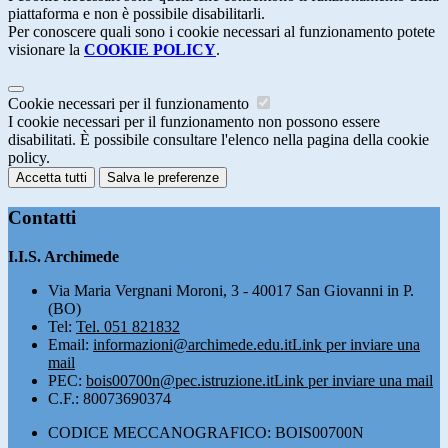
piattaforma e non è possibile disabilitarli.
Per conoscere quali sono i cookie necessari al funzionamento potete
visionare la
COOKIE POLICY
.
Cookie necessari per il funzionamento
I cookie necessari per il funzionamento non possono essere
disabilitati. È possibile consultare l'elenco nella pagina della cookie
policy.
Accetta tutti
Salva le preferenze
Contatti
I.I.S. Archimede
Via Maria Vergnani Moroni, 3 - 40017 San Giovanni in P.
(BO)
Tel:
Tel. 051 821832
Email:
informazioni@archimede.edu.it
Link per inviare una
mail
PEC:
bois00700n@pec.istruzione.it
Link per inviare una mail
C.F.: 80073690374
CODICE MECCANOGRAFICO: BOIS00700N