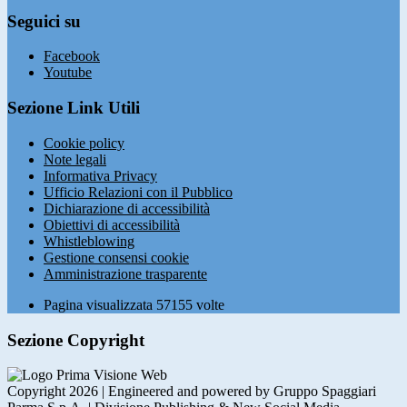
Seguici su
Facebook
Youtube
Sezione Link Utili
Cookie policy
Note legali
Informativa Privacy
Ufficio Relazioni con il Pubblico
Dichiarazione di accessibilità
Obiettivi di accessibilità
Whistleblowing
Gestione consensi cookie
Amministrazione trasparente
Pagina visualizzata
57155
volte
Sezione Copyright
Copyright 2026 | Engineered and powered by Gruppo Spaggiari