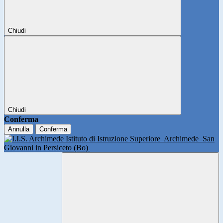
Chiudi
Chiudi
Conferma
Annulla
Conferma
Istituto di Istruzione Superiore
Archimede
San
Giovanni in Persiceto (Bo)